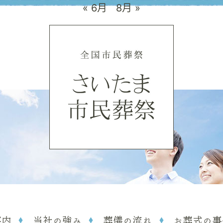
« 6月
8月 »
案内
当社の強み
葬儀の流れ
お葬式の事