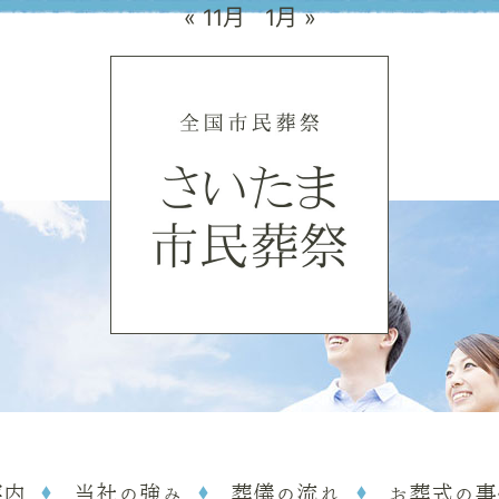
« 11月
1月 »
案内
当社の強み
葬儀の流れ
お葬式の事