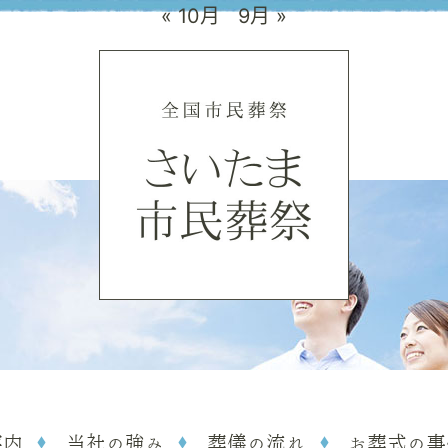
« 10月
9月 »
案内
当社の強み
葬儀の流れ
お葬式の事