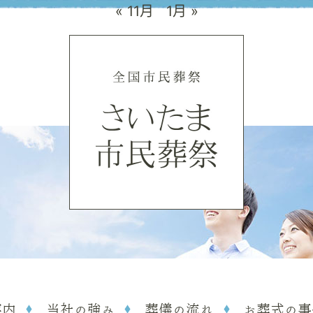
« 11月
1月 »
案内
当社の強み
葬儀の流れ
お葬式の事