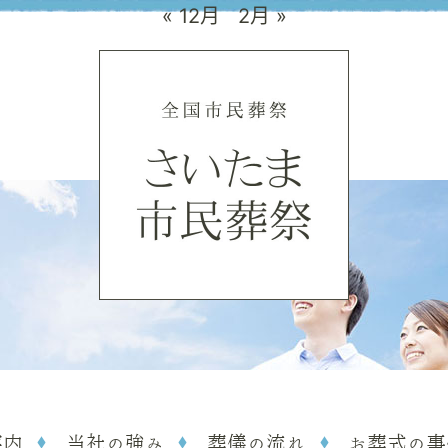
« 12月
2月 »
案内
当社の強み
葬儀の流れ
お葬式の事