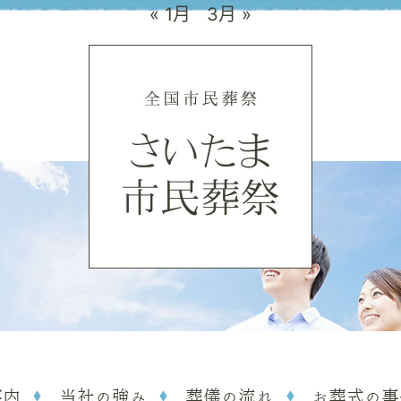
« 1月
3月 »
案内
当社の強み
葬儀の流れ
お葬式の事