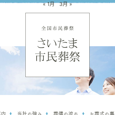
« 1月
3月 »
案内
当社の強み
葬儀の流れ
お葬式の事