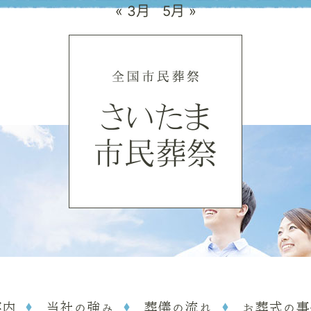
« 3月
5月 »
案内
当社の強み
葬儀の流れ
お葬式の事