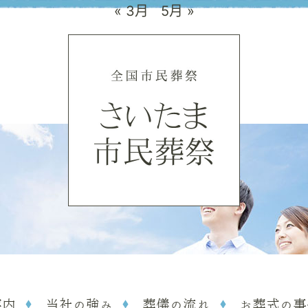
« 3月
5月 »
案内
当社の強み
葬儀の流れ
お葬式の事