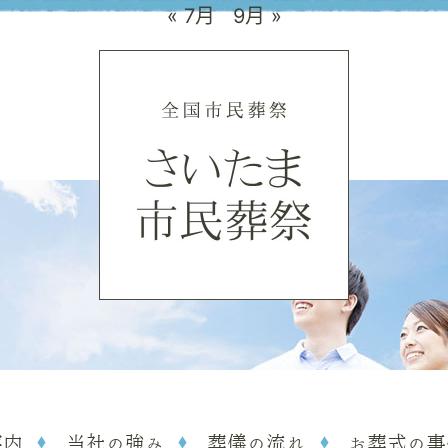
« 7月
9月 »
案内
当社の強み
葬儀の流れ
お葬式の事