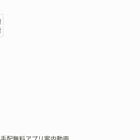
検
術
索
式手配無料アプリ案内動画