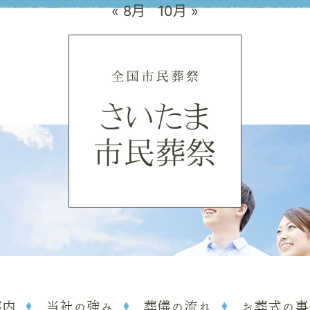
« 8月
10月 »
案内
当社の強み
葬儀の流れ
お葬式の事