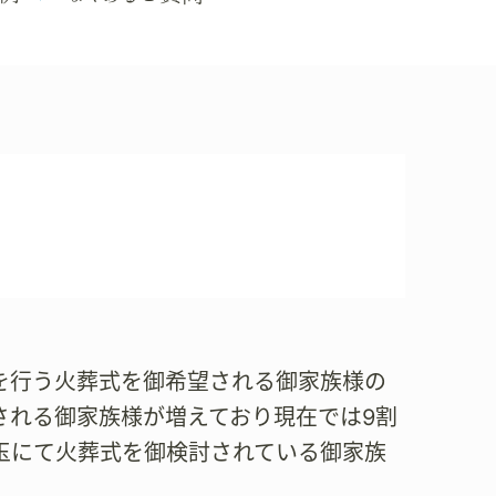
のみを行う火葬式を御希望される御家族様の
される御家族様が増えており現在では9割
玉にて火葬式を御検討されている御家族