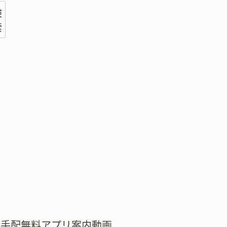
検
索
術
式手配無料アプリ案内動画