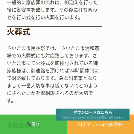
一般的に家族葬の流れは、御迎えを行った
後に御安置を致します。その後に打ち合わ
せを行い式を行い火葬を行います。
火葬式
さいたま市民葬祭では、 さいたま市浦和斎
場での火葬式にも対応致しております。さ
いたま市にて火葬式を御検討されている御
家族様は、御連絡を頂ければ24時間体制に
て対応致しております。急な出来事となり
まして一番大切な事は慌てないでどのよう
にされたいかを御相談されるのが大切で
す。
ダウンロードはこちら
スマートフォンとiPad・タブレットの両方で使用できます。
電話
料金プラン(浦和斎場等)
火葬式の流れ