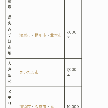
斎
場
県
央
み
7,000
ず
鴻巣市
・
桶川市
・
北本市
円
ほ
斎
場
大
宮
7,000
さいたま市
聖
円
苑
メ
モ
リ
加須市
・
久喜市
・
幸手
10,000