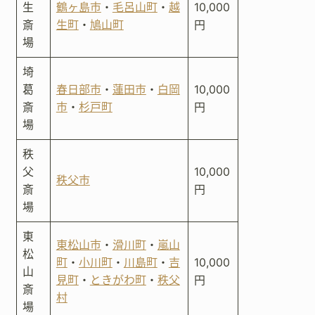
生
鶴ヶ島市
・
毛呂山町
・
越
10,000
斎
生町
・
鳩山町
円
場
埼
葛
春日部市
・
蓮田市
・
白岡
10,000
斎
市
・
杉戸町
円
場
秩
父
10,000
秩父市
斎
円
場
東
東松山市
・
滑川町
・
嵐山
松
町
・
小川町
・
川島町
・
吉
10,000
山
見町
・
ときがわ町
・
秩父
円
斎
村
場