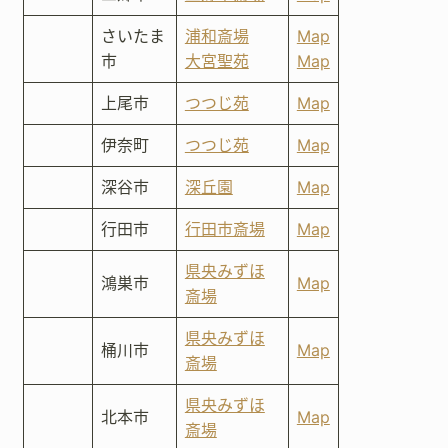
さいたま
浦和斎場
Map
市
大宮聖苑
Map
上尾市
つつじ苑
Map
伊奈町
つつじ苑
Map
深谷市
深丘園
Map
行田市
行田市斎場
Map
県央みずほ
鴻巣市
Map
斎場
県央みずほ
桶川市
Map
斎場
県央みずほ
北本市
Map
斎場