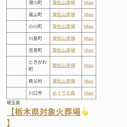
滑川町
東松山斎場
Map
嵐山町
東松山斎場
Map
小川町
東松山斎場
Map
川島町
東松山斎場
Map
吉見町
東松山斎場
Map
ときがわ
東松山斎場
Map
町
秩父村
東松山斎場
Map
川口市
めぐりの森
Map
埼玉県
【栃木県対象火葬場
】