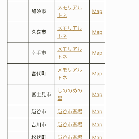
メモリアル
加須市
Map
トネ
メモリアル
久喜市
Map
トネ
メモリアル
幸手市
Map
トネ
メモリアル
宮代町
Map
トネ
しののめの
富士見市
Map
里
越谷市
越谷市斎場
Map
吉川市
越谷市斎場
Map
松伏町
越谷市斎場
Map