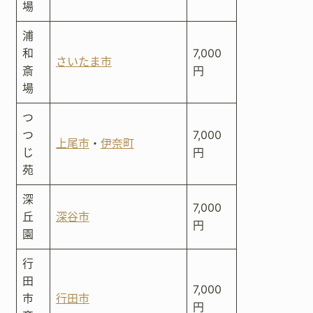
場
浦
和
7,000
さいたま市
斎
円
場
つ
つ
7,000
上尾市
・
伊奈町
じ
円
苑
深
7,000
丘
深谷市
円
園
行
田
7,000
市
行田市
円