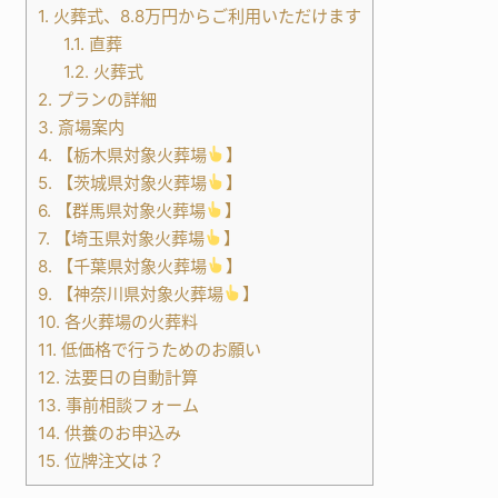
1.
火葬式、8.8万円からご利用いただけます
1.1.
直葬
1.2.
火葬式
2.
プランの詳細
3.
斎場案内
4.
【栃木県対象火葬場
】
5.
【茨城県対象火葬場
】
6.
【群馬県対象火葬場
】
7.
【埼玉県対象火葬場
】
8.
【千葉県対象火葬場
】
9.
【神奈川県対象火葬場
】
10.
各火葬場の火葬料
11.
低価格で行うためのお願い
12.
法要日の自動計算
13.
事前相談フォーム
14.
供養のお申込み
15.
位牌注文は？