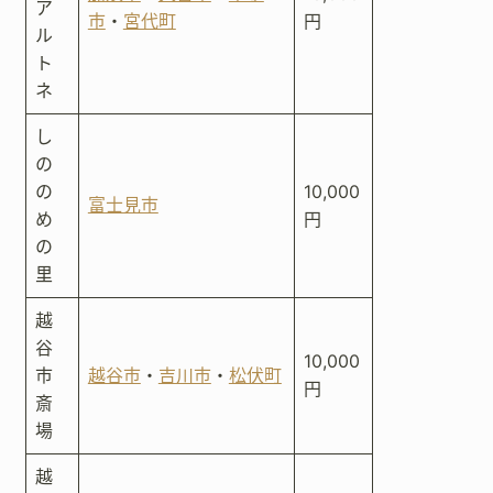
ア
市
・
宮代町
円
ル
ト
ネ
し
の
の
10,000
富士見市
め
円
の
里
越
谷
10,000
市
越谷市
・
吉川市
・
松伏町
円
斎
場
越