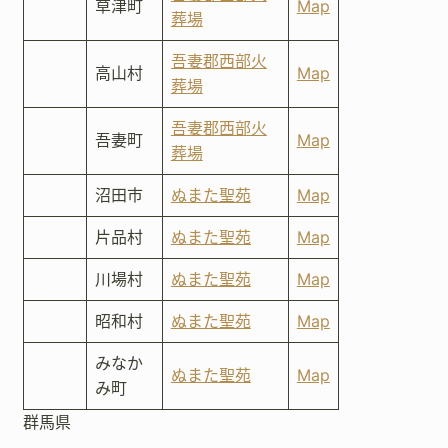
草津町
Map
葬場
吾妻郡西部火
高山村
Map
葬場
吾妻郡西部火
吾妻町
Map
葬場
沼田市
ぬまた聖苑
Map
片品村
ぬまた聖苑
Map
川場村
ぬまた聖苑
Map
昭和村
ぬまた聖苑
Map
みなか
ぬまた聖苑
Map
み町
群馬県