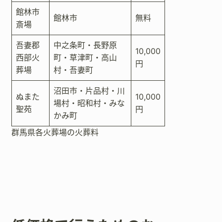
館林市
館林市
無料
斎場
吾妻郡
中之条町・長野原
10,000
西部火
町・草津町・高山
円
葬場
村・吾妻町
沼田市・片品村・川
ぬまた
10,000
場村・昭和村・みな
聖苑
円
かみ町
群馬県各火葬場の火葬料