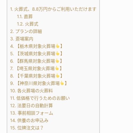
1.
火葬式、8.8万円からご利用いただけます
1.1.
直葬
1.2.
火葬式
2.
プランの詳細
3.
斎場案内
4.
【栃木県対象火葬場
】
5.
【茨城県対象火葬場
】
6.
【群馬県対象火葬場
】
7.
【埼玉県対象火葬場
】
8.
【千葉県対象火葬場
】
9.
【神奈川県対象火葬場
】
10.
各火葬場の火葬料
11.
低価格で行うためのお願い
12.
法要日の自動計算
13.
事前相談フォーム
14.
供養のお申込み
15.
位牌注文は？