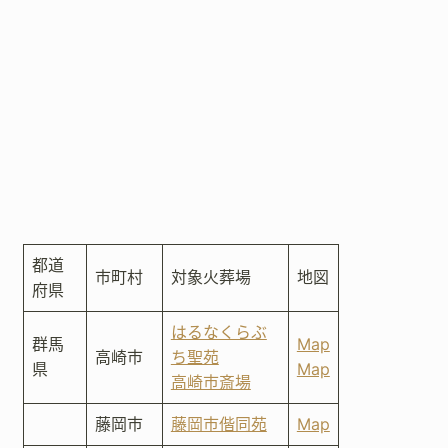
都道
市町村
対象火葬場
地図
府県
はるなくらぶ
群馬
Map
高崎市
ち聖苑
県
Map
高崎市斎場
藤岡市
藤岡市偕同苑
Map