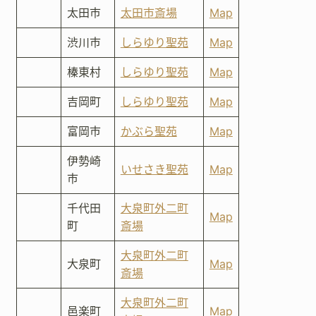
太田市
太田市斎場
Map
渋川市
しらゆり聖苑
Map
榛東村
しらゆり聖苑
Map
吉岡町
しらゆり聖苑
Map
富岡市
かぶら聖苑
Map
伊勢崎
いせさき聖苑
Map
市
千代田
大泉町外二町
Map
町
斎場
大泉町外二町
大泉町
Map
斎場
大泉町外二町
邑楽町
Map