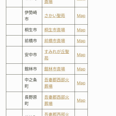
斎場
伊勢崎
さかい聖苑
Map
市
桐生市
桐生市斎場
Map
前橋市
前橋市斎場
Map
すみれが丘聖
安中市
Map
苑
館林市
館林市斎場
Map
中之条
吾妻郡西部火
Map
町
葬場
長野原
吾妻郡西部火
Map
町
葬場
吾妻郡西部火