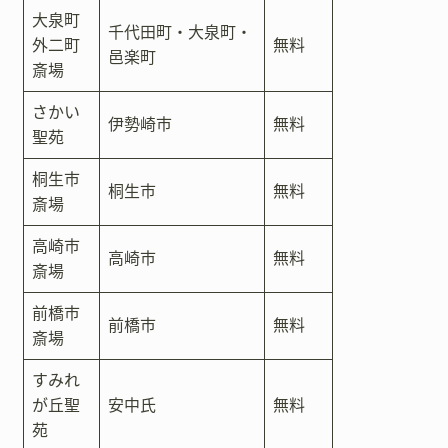
大泉町
千代田町・大泉町・
外二町
無料
邑楽町
斎場
さかい
伊勢崎市
無料
聖苑
桐生市
桐生市
無料
斎場
高崎市
高崎市
無料
斎場
前橋市
前橋市
無料
斎場
すみれ
が丘聖
安中氏
無料
苑