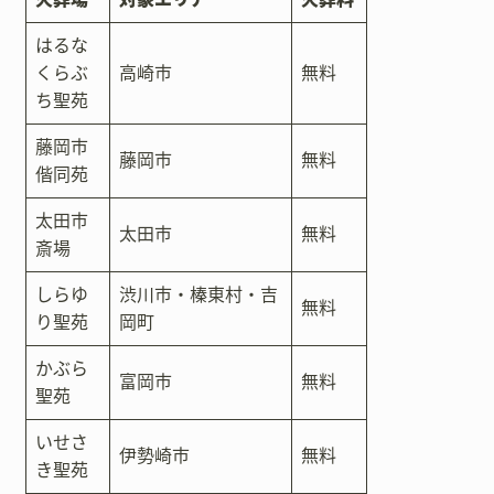
はるな
くらぶ
高崎市
無料
ち聖苑
藤岡市
藤岡市
無料
偕同苑
太田市
太田市
無料
斎場
しらゆ
渋川市・榛東村・吉
無料
り聖苑
岡町
かぶら
富岡市
無料
聖苑
いせさ
伊勢崎市
無料
き聖苑