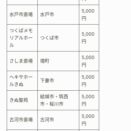
5,000
水戸市斎場
水戸市
円
つくばメモ
5,000
リアルホー
つくば市
円
ル
5,000
さしま斎場
境町
円
ヘキサホー
5,000
下妻市
ルきぬ
円
結城市・筑西
5,000
きぬ聖苑
市・桜川市
円
5,000
古河市斎場
古河市
円