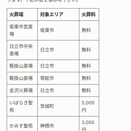
火葬場
対象エリア
火葬料
坂東市営斎
坂東市
無料
場
日立市中央
日立市
無料
斎場
鞍掛山斎場
日立市
無料
鞍掛山斎場
常総市
無料
金沢火葬場
日立市
無料
いばらき聖
5,000
茨城町
苑
円
3,000
かみす聖苑
神栖市
円