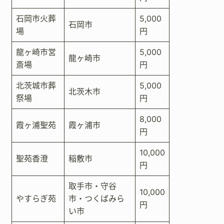
石岡市火葬
5,000
石岡市
場
円
龍ヶ崎市営
5,000
龍ヶ崎市
斎場
円
北茨城市葬
5,000
北茨木市
祭場
円
8,000
霞ヶ浦聖苑
霞ヶ浦市
円
10,000
聖苑香澄
稲敷市
円
取手市・守谷
10,000
やすらぎ苑
市・つくばみら
円
い市