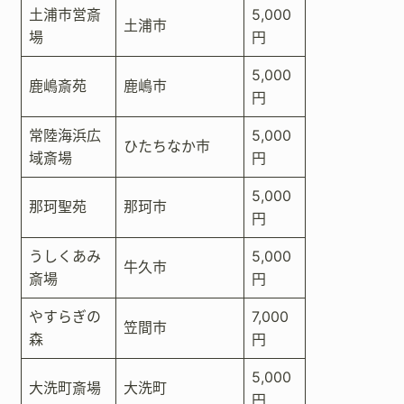
土浦市営斎
5,000
土浦市
場
円
5,000
鹿嶋斎苑
鹿嶋市
円
常陸海浜広
5,000
ひたちなか市
域斎場
円
5,000
那珂聖苑
那珂市
円
うしくあみ
5,000
牛久市
斎場
円
やすらぎの
7,000
笠間市
森
円
5,000
大洗町斎場
大洗町
円