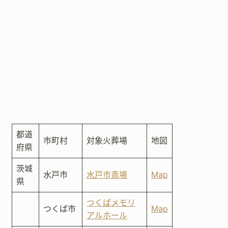
都道
市町村
対象火葬場
地図
府県
茨城
水戸市
水戸市斎場
Map
県
つくばメモリ
つくば市
Map
アルホール