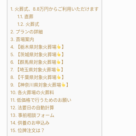
1.
火葬式、8.8万円からご利用いただけます
1.1.
直葬
1.2.
火葬式
2.
プランの詳細
3.
斎場案内
4.
【栃木県対象火葬場
】
5.
【茨城県対象火葬場
】
6.
【群馬県対象火葬場
】
7.
【埼玉県対象火葬場
】
8.
【千葉県対象火葬場
】
9.
【神奈川県対象火葬場
】
10.
各火葬場の火葬料
11.
低価格で行うためのお願い
12.
法要日の自動計算
13.
事前相談フォーム
14.
供養のお申込み
15.
位牌注文は？