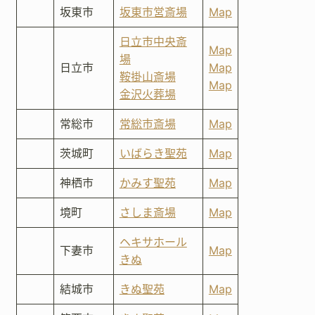
坂東市
坂東市営斎場
Map
日立市中央斎
Map
場
日立市
Map
鞍掛山斎場
Map
金沢火葬場
常総市
常総市斎場
Map
茨城町
いばらき聖苑
Map
神栖市
かみす聖苑
Map
境町
さしま斎場
Map
ヘキサホール
下妻市
Map
きぬ
結城市
きぬ聖苑
Map