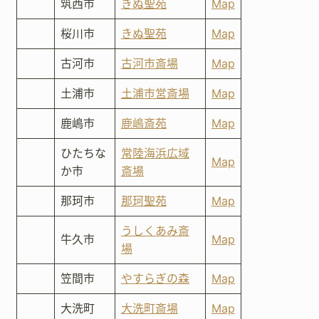
筑西市
きぬ聖苑
Map
桜川市
きぬ聖苑
Map
古河市
古河市斎場
Map
土浦市
土浦市営斎場
Map
鹿嶋市
鹿嶋斎苑
Map
ひたちな
常陸海浜広域
Map
か市
斎場
那珂市
那珂聖苑
Map
うしくあみ斎
牛久市
Map
場
笠間市
やすらぎの森
Map
大洗町
大洗町斎場
Map