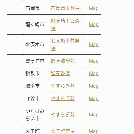
石岡市
石岡市火葬場
Map
龍ヶ崎市営斎
龍ヶ崎市
Map
場
北茨城市葬祭
北茨木市
Map
場
霞ヶ浦市
霞ヶ浦聖苑
Map
稲敷市
聖苑香澄
Map
取手市
やすらぎ苑
Map
守谷市
やすらぎ苑
Map
つくばみ
やすらぎ苑
Map
らい市
大子町
大子町斎場
Map