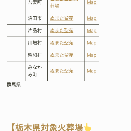
吾妻町
Map
葬場
沼田市
ぬまた聖苑
Map
片品村
ぬまた聖苑
Map
川場村
ぬまた聖苑
Map
昭和村
ぬまた聖苑
Map
みなか
ぬまた聖苑
Map
み町
群馬県
【栃木県対象火葬場