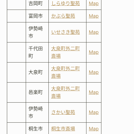
吉岡町
しらゆり聖苑
Map
富岡市
かぶら聖苑
Map
伊勢崎
いせさき聖苑
Map
市
千代田
大泉町外二町
Map
町
斎場
大泉町外二町
大泉町
Map
斎場
大泉町外二町
邑楽町
Map
斎場
伊勢崎
さかい聖苑
Map
市
桐生市
桐生市斎場
Map