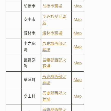
前橋市
前橋市斎場
Map
すみれが丘聖
安中市
Map
苑
館林市
館林市斎場
Map
中之条
吾妻郡西部火
Map
町
葬場
長野原
吾妻郡西部火
Map
町
葬場
吾妻郡西部火
草津町
Map
葬場
吾妻郡西部火
高山村
Map
葬場
吾妻郡西部火