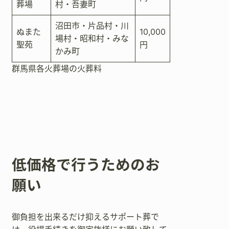
葬場
村・吾妻町
沼田市・片品村・川
ぬまた
10,000
場村・昭和村・みな
聖苑
円
かみ町
群馬県各火葬場の火葬料
低価格で行うためのお
願い
御負担を出来るだけ抑えるサポート葬で