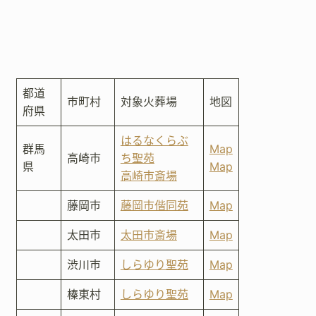
都道
市町村
対象火葬場
地図
府県
はるなくらぶ
群馬
Map
高崎市
ち聖苑
県
Map
高崎市斎場
藤岡市
藤岡市偕同苑
Map
太田市
太田市斎場
Map
渋川市
しらゆり聖苑
Map
榛東村
しらゆり聖苑
Map