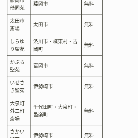
藤岡市
無料
偕同苑
太田市
太田市
無料
斎場
しらゆ
渋川市・榛東村・吉
無料
り聖苑
岡町
かぶら
富岡市
無料
聖苑
いせさ
伊勢崎市
無料
き聖苑
大泉町
千代田町・大泉町・
外二町
無料
邑楽町
斎場
さかい
伊勢崎市
無料