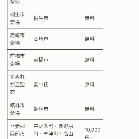
聖苑
桐生市
桐生市
無料
斎場
高崎市
高崎市
無料
斎場
前橋市
前橋市
無料
斎場
すみれ
が丘聖
安中氏
無料
苑
館林市
館林市
無料
斎場
吾妻郡
中之条町・長野原
10,000
西部火
町・草津町・高山
円