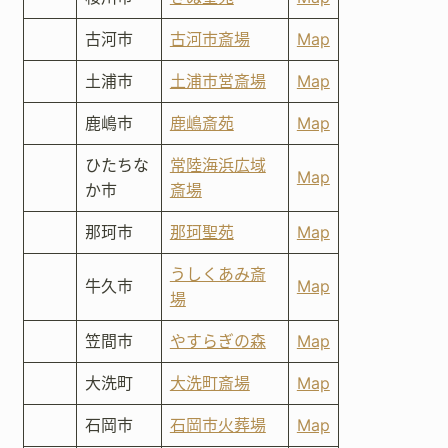
古河市
古河市斎場
Map
土浦市
土浦市営斎場
Map
鹿嶋市
鹿嶋斎苑
Map
ひたちな
常陸海浜広域
Map
か市
斎場
那珂市
那珂聖苑
Map
うしくあみ斎
牛久市
Map
場
笠間市
やすらぎの森
Map
大洗町
大洗町斎場
Map
石岡市
石岡市火葬場
Map