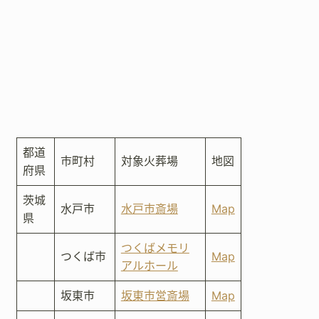
都道
市町村
対象火葬場
地図
府県
茨城
水戸市
水戸市斎場
Map
県
つくばメモリ
つくば市
Map
アルホール
坂東市
坂東市営斎場
Map