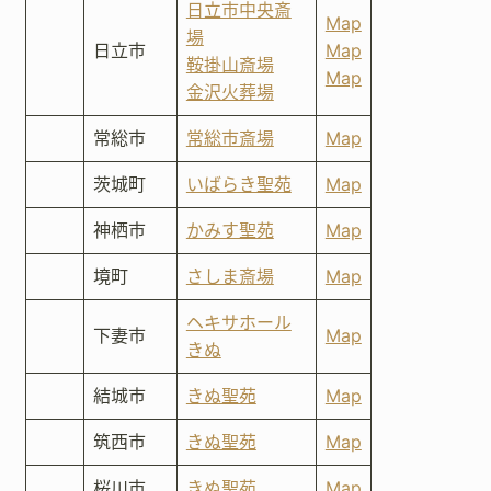
日立市中央斎
Map
場
日立市
Map
鞍掛山斎場
Map
金沢火葬場
常総市
常総市斎場
Map
茨城町
いばらき聖苑
Map
神栖市
かみす聖苑
Map
境町
さしま斎場
Map
ヘキサホール
下妻市
Map
きぬ
結城市
きぬ聖苑
Map
筑西市
きぬ聖苑
Map
桜川市
きぬ聖苑
Map