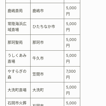
5,000
鹿嶋斎苑
鹿嶋市
円
常陸海浜広
5,000
ひたちなか市
域斎場
円
5,000
那珂聖苑
那珂市
円
うしくあみ
5,000
牛久市
斎場
円
やすらぎの
7,000
笠間市
森
円
5,000
大洗町斎場
大洗町
円
石岡市火葬
5,000
石岡市