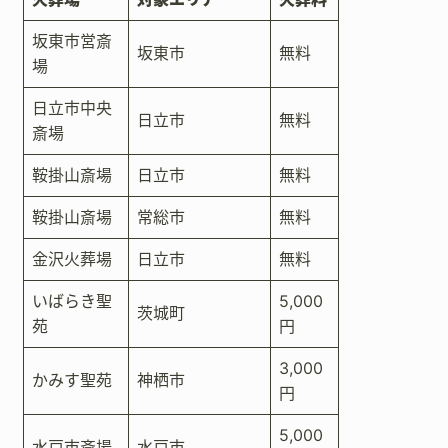
坂東市営斎
坂東市
無料
場
日立市中央
日立市
無料
斎場
鞍掛山斎場
日立市
無料
鞍掛山斎場
常総市
無料
金沢火葬場
日立市
無料
いばらき聖
5,000
茨城町
苑
円
3,000
かみす聖苑
神栖市
円
5,000
水戸市斎場
水戸市