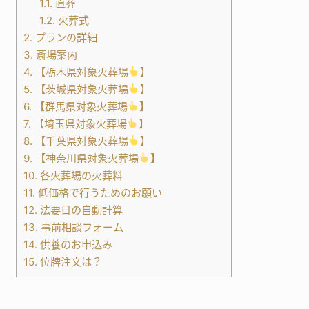
1.1.
直葬
1.2.
火葬式
2.
プランの詳細
3.
斎場案内
4.
【栃木県対象火葬場
】
5.
【茨城県対象火葬場
】
6.
【群馬県対象火葬場
】
7.
【埼玉県対象火葬場
】
8.
【千葉県対象火葬場
】
9.
【神奈川県対象火葬場
】
10.
各火葬場の火葬料
11.
低価格で行うためのお願い
12.
法要日の自動計算
13.
事前相談フォーム
14.
供養のお申込み
15.
位牌注文は？