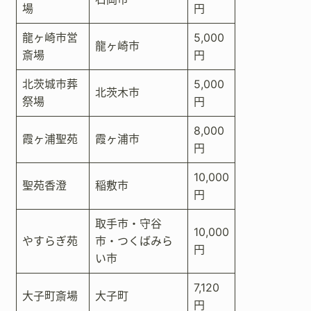
場
円
龍ヶ崎市営
5,000
龍ヶ崎市
斎場
円
北茨城市葬
5,000
北茨木市
祭場
円
8,000
霞ヶ浦聖苑
霞ヶ浦市
円
10,000
聖苑香澄
稲敷市
円
取手市・守谷
10,000
やすらぎ苑
市・つくばみら
円
い市
7,120
大子町斎場
大子町
円