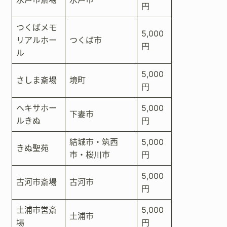
円
つくばメモ
5,000
リアルホー
つくば市
円
ル
5,000
さしま斎場
境町
円
ヘキサホー
5,000
下妻市
ルきぬ
円
結城市・筑西
5,000
きぬ聖苑
市・桜川市
円
5,000
古河市斎場
古河市
円
土浦市営斎
5,000
土浦市
場
円