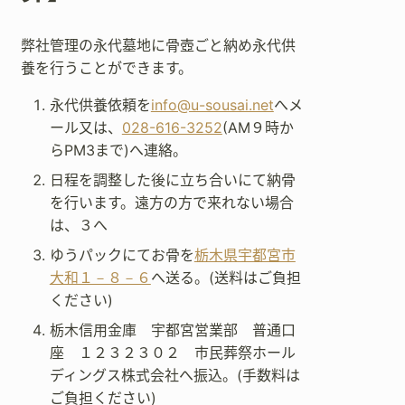
弊社管理の永代墓地に骨壺ごと納め永代供
養を行うことができます。
永代供養依頼を
info@u-sousai.net
へメ
ール又は、
028-616-3252
(AM９時か
らPM3まで)へ連絡。
日程を調整した後に立ち合いにて納骨
を行います。遠方の方で来れない場合
は、３へ
ゆうパックにてお骨を
栃木県宇都宮市
大和１－８－６
へ送る。(送料はご負担
ください)
栃木信用金庫 宇都宮営業部 普通口
座 １２３２３０２ 市民葬祭ホール
ディングス株式会社へ振込。(手数料は
ご負担ください)