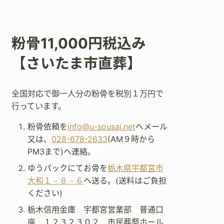
粉骨11,000円税込み
【さいたま市直葬】
全国対応で御一人分の粉骨を税別１万円で
行っています。
粉骨依頼を
info@u-sousai.net
へメール
又は、
028-678-2633
(AM９時から
PM3まで)へ連絡。
ゆうパックにてお骨を
栃木県宇都宮市
大和１－８－６
へ送る。(送料はご負担
ください)
栃木信用金庫 宇都宮営業部 普通口
座 １２３２３０２ 市民葬祭ホール