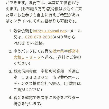
ができます。法要では、本堂にて供養も行
えます。(お布施３万円)散骨後はお近くに来
た際にお墓参りも自由に行えご希望があれ
ばオンラインにてのお墓参りも可能です。
散骨依頼を
info@u-sousai.net
へメール
又は、
028-678-2633
(AM９時から
PM3まで)へ連絡。
ゆうパックにてお骨を
栃木県宇都宮市
大和１－８－６
へ送る。(送料はご負担
ください)
栃木信用金庫 宇都宮営業部 普通口
座 １２３２３０２ 市民葬祭ホール
ディングス株式会社へ振込。(手数料は
ご負担ください)
着金を確認でき次第にお骨をパウダー
粉骨を行います。