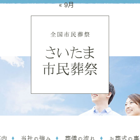
« 9月
案内
当社の強み
葬儀の流れ
お葬式の事