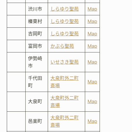
渋川市
しらゆり聖苑
Map
榛東村
しらゆり聖苑
Map
吉岡町
しらゆり聖苑
Map
富岡市
かぶら聖苑
Map
伊勢崎
いせさき聖苑
Map
市
千代田
大泉町外二町
Map
町
斎場
大泉町外二町
大泉町
Map
斎場
大泉町外二町
邑楽町
Map
斎場