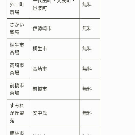
千代田町・大泉町・
外二町
無料
邑楽町
斎場
さかい
伊勢崎市
無料
聖苑
桐生市
桐生市
無料
斎場
高崎市
高崎市
無料
斎場
前橋市
前橋市
無料
斎場
すみれ
が丘聖
安中氏
無料
苑
館林市