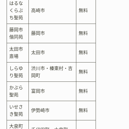
はるな
くらぶ
高崎市
無料
ち聖苑
藤岡市
藤岡市
無料
偕同苑
太田市
太田市
無料
斎場
しらゆ
渋川市・榛東村・吉
無料
り聖苑
岡町
かぶら
富岡市
無料
聖苑
いせさ
伊勢崎市
無料
き聖苑
大泉町