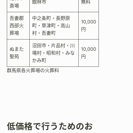
館林市
無料
斎場
吾妻郡
中之条町・長野原
10,000
西部火
町・草津町・高山
円
葬場
村・吾妻町
沼田市・片品村・川
ぬまた
10,000
場村・昭和村・みな
聖苑
円
かみ町
群馬県各火葬場の火葬料
低価格で行うためのお