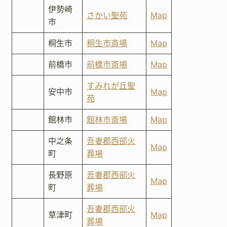
伊勢崎
さかい聖苑
Map
市
桐生市
桐生市斎場
Map
前橋市
前橋市斎場
Map
すみれが丘聖
安中市
Map
苑
館林市
館林市斎場
Map
中之条
吾妻郡西部火
Map
町
葬場
長野原
吾妻郡西部火
Map
町
葬場
吾妻郡西部火
草津町
Map
葬場