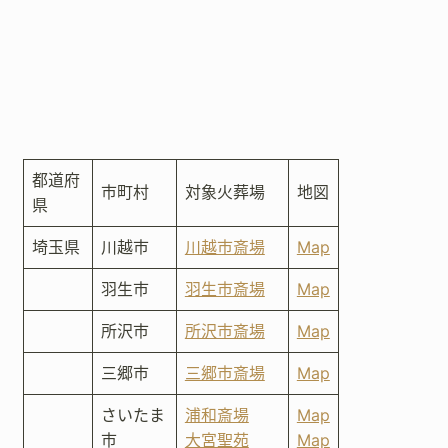
都道府
市町村
対象火葬場
地図
県
埼玉県
川越市
川越市斎場
Map
羽生市
羽生市斎場
Map
所沢市
所沢市斎場
Map
三郷市
三郷市斎場
Map
さいたま
浦和斎場
Map
市
大宮聖苑
Map