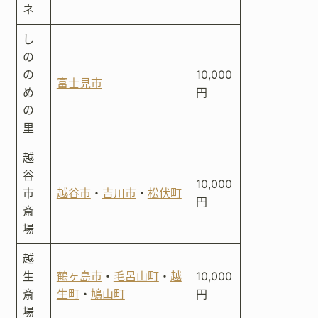
ネ
し
の
の
10,000
富士見市
め
円
の
里
越
谷
10,000
市
越谷市
・
吉川市
・
松伏町
円
斎
場
越
生
鶴ヶ島市
・
毛呂山町
・
越
10,000
斎
生町
・
鳩山町
円
場