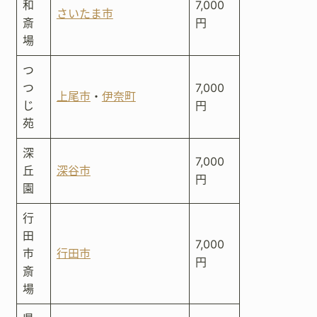
和
7,000
さいたま市
斎
円
場
つ
つ
7,000
上尾市
・
伊奈町
じ
円
苑
深
7,000
丘
深谷市
円
園
行
田
7,000
市
行田市
円
斎
場