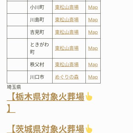
小川町
東松山斎場
Map
川島町
東松山斎場
Map
吉見町
東松山斎場
Map
ときがわ
東松山斎場
Map
町
秩父村
東松山斎場
Map
川口市
めぐりの森
Map
埼玉県
【栃木県対象火葬場
】
【茨城県対象火葬場