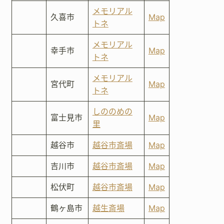
メモリアル
久喜市
Map
トネ
メモリアル
幸手市
Map
トネ
メモリアル
宮代町
Map
トネ
しののめの
富士見市
Map
里
越谷市
越谷市斎場
Map
吉川市
越谷市斎場
Map
松伏町
越谷市斎場
Map
鶴ヶ島市
越生斎場
Map