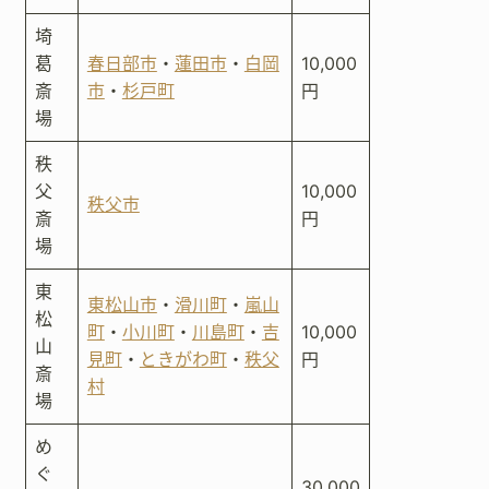
埼
葛
春日部市
・
蓮田市
・
白岡
10,000
斎
市
・
杉戸町
円
場
秩
父
10,000
秩父市
斎
円
場
東
東松山市
・
滑川町
・
嵐山
松
町
・
小川町
・
川島町
・
吉
10,000
山
見町
・
ときがわ町
・
秩父
円
斎
村
場
め
ぐ
30,000