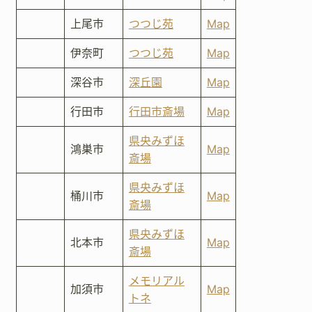
上尾市
つつじ苑
Map
伊奈町
つつじ苑
Map
深谷市
深丘園
Map
行田市
行田市斎場
Map
県央みずほ
鴻巣市
Map
斎場
県央みずほ
桶川市
Map
斎場
県央みずほ
北本市
Map
斎場
メモリアル
加須市
Map
トネ