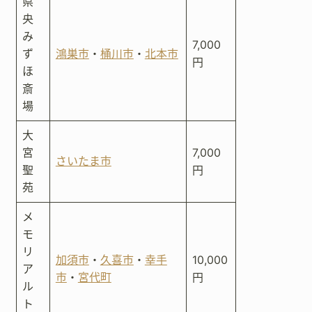
県
央
み
7,000
ず
鴻巣市
・
桶川市
・
北本市
円
ほ
斎
場
大
宮
7,000
さいたま市
聖
円
苑
メ
モ
リ
加須市
・
久喜市
・
幸手
10,000
ア
市
・
宮代町
円
ル
ト