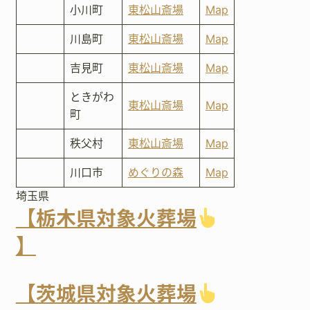
小川町
東松山斎場
Map
川島町
東松山斎場
Map
吉見町
東松山斎場
Map
ときがわ
東松山斎場
Map
町
秩父村
東松山斎場
Map
川口市
めぐりの森
Map
埼玉県
【栃木県対象火葬場
】
【茨城県対象火葬場