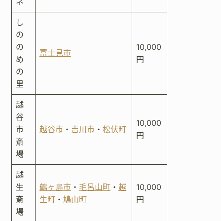
ネ
し
の
の
10,000
富士見市
め
円
の
里
越
谷
10,000
市
越谷市
・
吉川市
・
松伏町
円
斎
場
越
生
鶴ヶ島市
・
毛呂山町
・
越
10,000
斎
生町
・
鳩山町
円
場