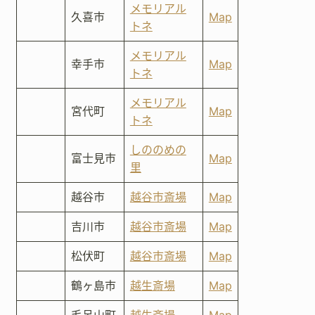
メモリアル
久喜市
Map
トネ
メモリアル
幸手市
Map
トネ
メモリアル
宮代町
Map
トネ
しののめの
富士見市
Map
里
越谷市
越谷市斎場
Map
吉川市
越谷市斎場
Map
松伏町
越谷市斎場
Map
鶴ヶ島市
越生斎場
Map
毛呂山町
越生斎場
Map