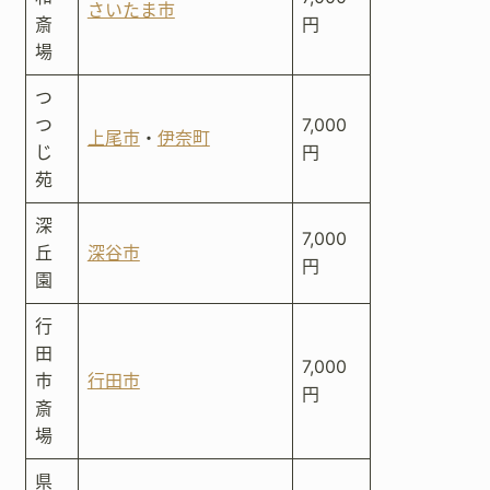
さいたま市
斎
円
場
つ
つ
7,000
上尾市
・
伊奈町
じ
円
苑
深
7,000
丘
深谷市
円
園
行
田
7,000
市
行田市
円
斎
場
県