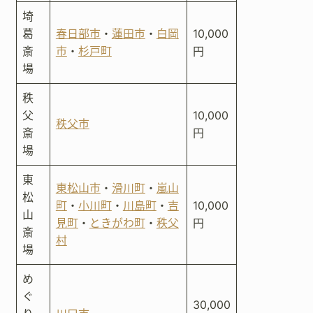
埼
葛
春日部市
・
蓮田市
・
白岡
10,000
斎
市
・
杉戸町
円
場
秩
父
10,000
秩父市
斎
円
場
東
東松山市
・
滑川町
・
嵐山
松
町
・
小川町
・
川島町
・
吉
10,000
山
見町
・
ときがわ町
・
秩父
円
斎
村
場
め
ぐ
30,000