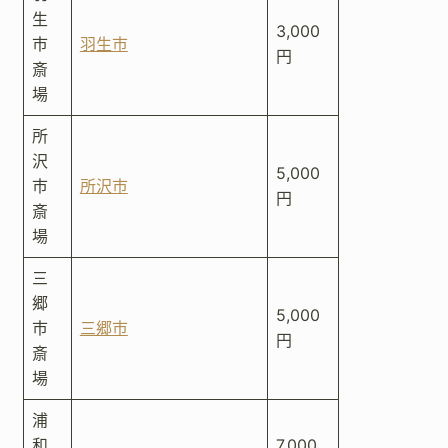
生
3,000
市
羽生市
円
斎
場
所
沢
5,000
市
所沢市
円
斎
場
三
郷
5,000
市
三郷市
円
斎
場
浦
和
7,000