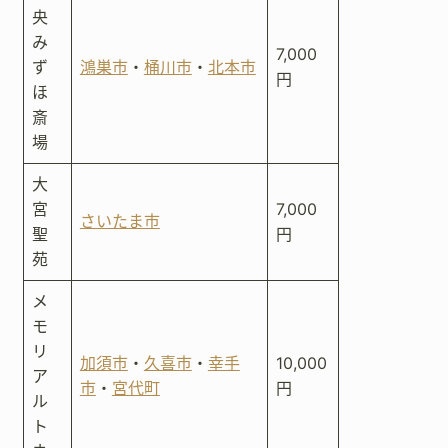
央
み
7,000
ず
鴻巣市
・
桶川市
・
北本市
円
ほ
斎
場
大
宮
7,000
さいたま市
聖
円
苑
メ
モ
リ
加須市
・
久喜市
・
幸手
10,000
ア
市
・
宮代町
円
ル
ト