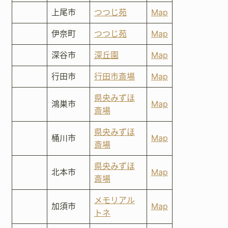
上尾市
つつじ苑
Map
伊奈町
つつじ苑
Map
深谷市
深丘園
Map
行田市
行田市斎場
Map
県央みずほ
鴻巣市
Map
斎場
県央みずほ
桶川市
Map
斎場
県央みずほ
北本市
Map
斎場
メモリアル
加須市
Map
トネ