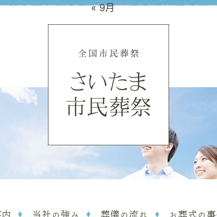
« 9月
案内
当社の強み
葬儀の流れ
お葬式の事