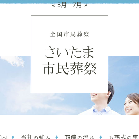
« 5月
7月 »
案内
当社の強み
葬儀の流れ
お葬式の事