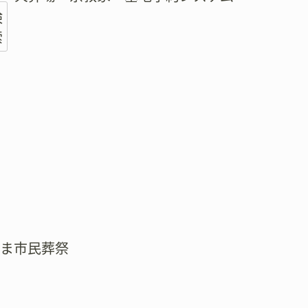
検
索
たま市民葬祭