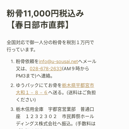
粉骨11,000円税込み
【春日部市直葬】
全国対応で御一人分の粉骨を税別１万円で
行っています。
粉骨依頼を
info@u-sousai.net
へメール
又は、
028-678-2633
(AM９時から
PM3まで)へ連絡。
ゆうパックにてお骨を
栃木県宇都宮市
大和１－８－６
へ送る。(送料はご負担
ください)
栃木信用金庫 宇都宮営業部 普通口
座 １２３２３０２ 市民葬祭ホール
ディングス株式会社へ振込。(手数料は