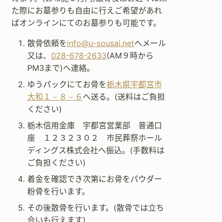
た際にお墓参りも自由に行えご希望があれ
ばオンラインにてのお墓参りも可能です。
散骨依頼を
info@u-sousai.net
へメール
又は、
028-678-2633
(AM９時から
PM3まで)へ連絡。
ゆうパックにてお骨を
栃木県宇都宮市
大和１－８－６
へ送る。(送料はご負担
ください)
栃木信用金庫 宇都宮営業部 普通口
座 １２３２３０２ 市民葬祭ホール
ディングス株式会社へ振込。(手数料は
ご負担ください)
着金を確認でき次第にお骨をパウダー
粉骨を行います。
その後散骨を行います。(散骨では立ち
合いも行えます)