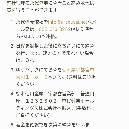
弊社管理の永代墓地に骨壺ごと納め永代供
養を行うことができます。
永代供養依頼を
info@u-sousai.net
へメ
ール又は、
028-616-3252
(AM９時か
らPM3まで)へ連絡。
日程を調整した後に立ち合いにて納骨
を行います。遠方の方で来れない場合
は、３へ
ゆうパックにてお骨を
栃木県宇都宮市
大和１－８－６
へ送る。(送料はご負担
ください)
栃木信用金庫 宇都宮営業部 普通口
座 １２３２３０２ 市民葬祭ホール
ディングス株式会社へ振込。(手数料は
ご負担ください)
着金を確認でき次第に納骨を行いま