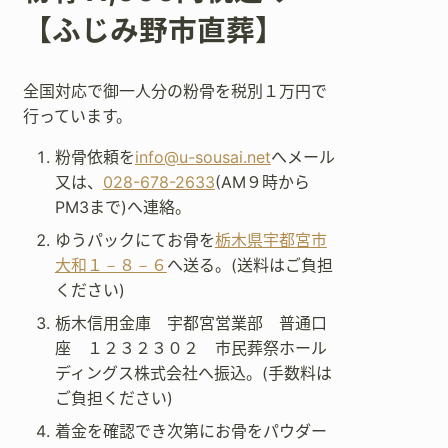
【ふじみ野市直葬】
全国対応で御一人分の粉骨を税別１万円で
行っています。
粉骨依頼を
info@u-sousai.net
へメール
又は、
028-678-2633
(AM９時から
PM3まで)へ連絡。
ゆうパックにてお骨を
栃木県宇都宮市
大和１－８－６
へ送る。(送料はご負担
ください)
栃木信用金庫 宇都宮営業部 普通口
座 １２３２３０２ 市民葬祭ホール
ディングス株式会社へ振込。(手数料は
ご負担ください)
着金を確認でき次第にお骨をパウダー