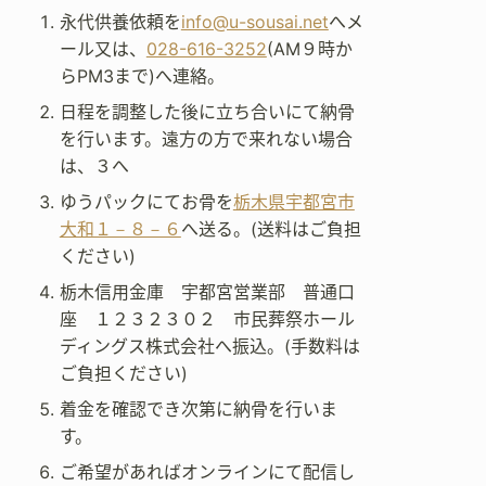
永代供養依頼を
info@u-sousai.net
へメ
ール又は、
028-616-3252
(AM９時か
らPM3まで)へ連絡。
日程を調整した後に立ち合いにて納骨
を行います。遠方の方で来れない場合
は、３へ
ゆうパックにてお骨を
栃木県宇都宮市
大和１－８－６
へ送る。(送料はご負担
ください)
栃木信用金庫 宇都宮営業部 普通口
座 １２３２３０２ 市民葬祭ホール
ディングス株式会社へ振込。(手数料は
ご負担ください)
着金を確認でき次第に納骨を行いま
す。
ご希望があればオンラインにて配信し