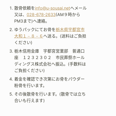
散骨依頼を
info@u-sousai.net
へメール
又は、
028-678-2633
(AM９時から
PM3まで)へ連絡。
ゆうパックにてお骨を
栃木県宇都宮市
大和１－８－６
へ送る。(送料はご負担
ください)
栃木信用金庫 宇都宮営業部 普通口
座 １２３２３０２ 市民葬祭ホール
ディングス株式会社へ振込。(手数料は
ご負担ください)
着金を確認でき次第にお骨をパウダー
粉骨を行います。
その後散骨を行います。(散骨では立ち
合いも行えます)