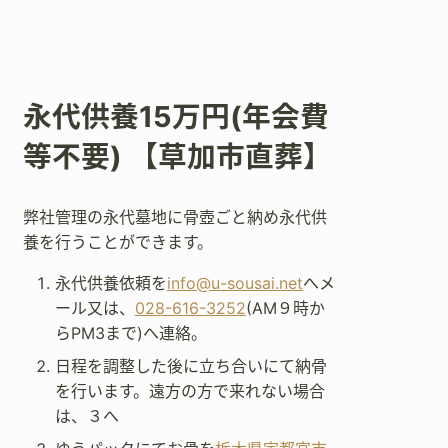
永代供養15万円(年会費
等不要) 【草加市直葬】
弊社管理の永代墓地に骨壺ごと納め永代供
養を行うことができます。
永代供養依頼を
info@u-sousai.net
へメ
ール又は、
028-616-3252
(AM９時か
らPM3まで)へ連絡。
日程を調整した後に立ち合いにて納骨
を行います。遠方の方で来れない場合
は、３へ