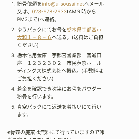
粉骨依頼を
info@u-sousai.net
へメール
又は、
028-678-2633
(AM９時から
PM3まで)へ連絡。
ゆうパックにてお骨を
栃木県宇都宮市
大和１－８－６
へ送る。(送料はご負担
ください)
栃木信用金庫 宇都宮営業部 普通口
座 １２３２３０２ 市民葬祭ホール
ディングス株式会社へ振込。(手数料は
ご負担ください)
着金を確認でき次第にお骨をパウダー
粉骨を行います。
真空パックにて返送を着払いにて行い
ます。
※骨壺の廃棄は無料にて行っていますので郵