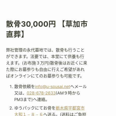
散骨30,000円 【草加市
直葬】
弊社管理の永代墓地では、散骨も行うこと
ができます。法要では、本堂にて供養も行
えます。(お布施３万円)散骨後はお近くに来
た際にお墓参りも自由に行えご希望があれ
ばオンラインにてのお墓参りも可能です。
散骨依頼を
info@u-sousai.net
へメール
又は、
028-678-2633
(AM９時から
PM3まで)へ連絡。
ゆうパックにてお骨を
栃木県宇都宮市
大和１－８－６
へ送る。(送料はご負担