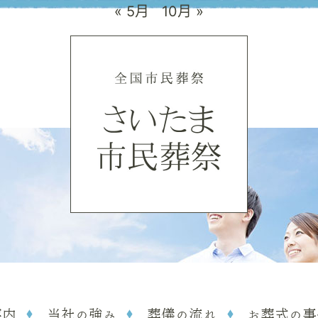
« 5月
10月 »
案内
当社の強み
葬儀の流れ
お葬式の事