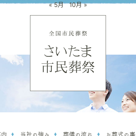
« 5月
10月 »
案内
当社の強み
葬儀の流れ
お葬式の事